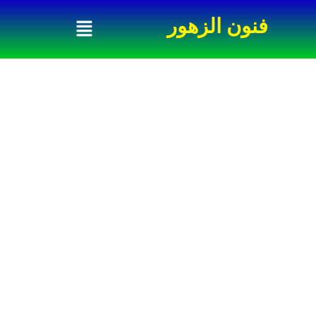
خطي
فنون الزهور
لى
لمحتوى